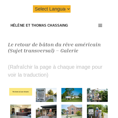
Aller
au
contenu
Menu
HÉLÈNE ET THOMAS CHASSAING
Le retour de bâton du rêve américain
(Sujet transversal) – Galerie
(Rafraîchir la page à chaque image pour
voir la traduction)