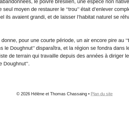
abandonnées, le poivre brésilien, une espèce non native
e seul moyen de restaurer le ‘‘trou’’ était d’enlever comp
el ils avaient grandi, et de laisser l’habitat naturel se réha
donne, pour une courte période, un air encore pire au ‘‘t
 le Doughnut’’ disparaîtra, et la région se fondra dans l
te de terrain qui travaille depuis des années à diriger le
e Doughnut’’.
© 2026 Hélène et Thomas Chassaing
•
Plan du site