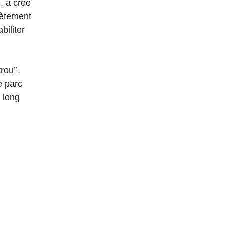
, a créé
lètement
biliter
rou’’.
e parc
 long