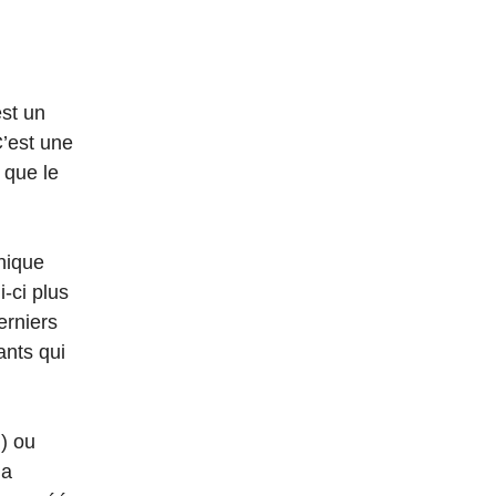
est un
C’est une
 que le
nique
i-ci plus
erniers
ants qui
n) ou
la