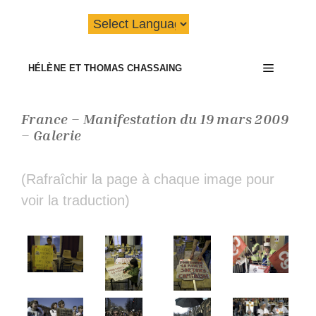
Aller
au
contenu
Menu
HÉLÈNE ET THOMAS CHASSAING
France – Manifestation du 19 mars 2009
– Galerie
(Rafraîchir la page à chaque image pour
voir la traduction)