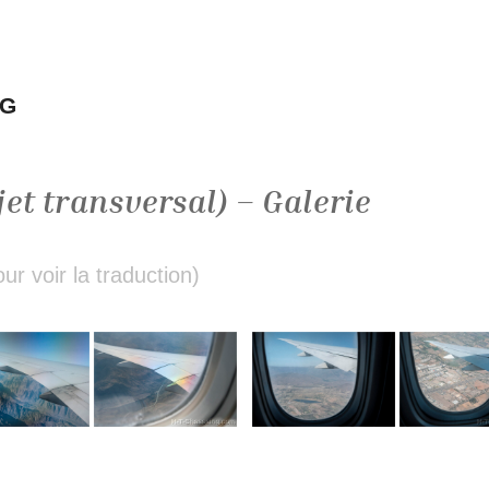
NG
jet transversal) – Galerie
r voir la traduction)