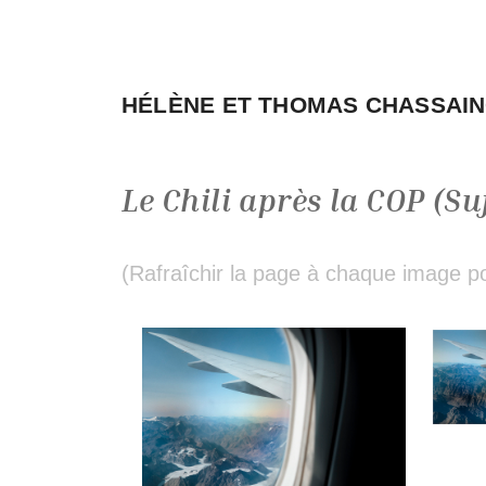
Aller
au
contenu
HÉLÈNE ET THOMAS CHASSAI
Le Chili après la COP (Su
(Rafraîchir la page à chaque image pou