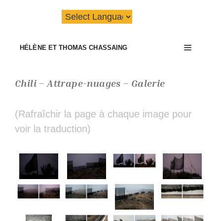
Aller
au
contenu
Menu
HÉLÈNE ET THOMAS CHASSAING
Chili – Attrape-nuages – Galerie
(Rafraîchir la page à chaque image pour
voir la traduction)