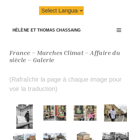
Aller
au
contenu
Menu
HÉLÈNE ET THOMAS CHASSAING
France – Marches Climat – Affaire du
siècle – Galerie
(Rafraîchir la page à chaque image pour
voir la traduction)