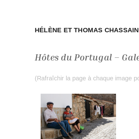
Aller
au
contenu
HÉLÈNE ET THOMAS CHASSAI
Hôtes du Portugal – Gal
(Rafraîchir la page à chaque image pou