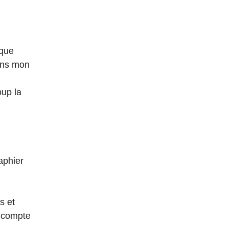
ique
Dans mon
oup la
aphier
s et
n compte