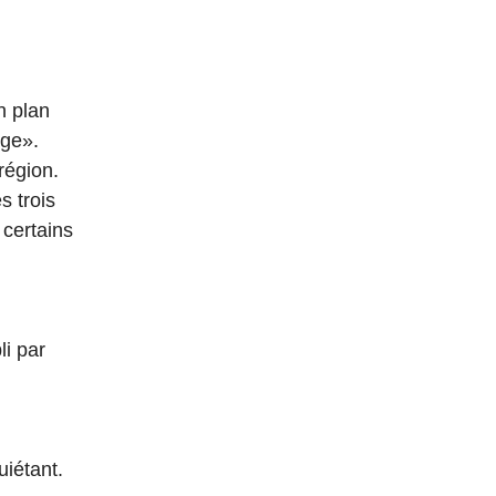
n plan
age».
 région.
s trois
 certains
li par
uiétant.