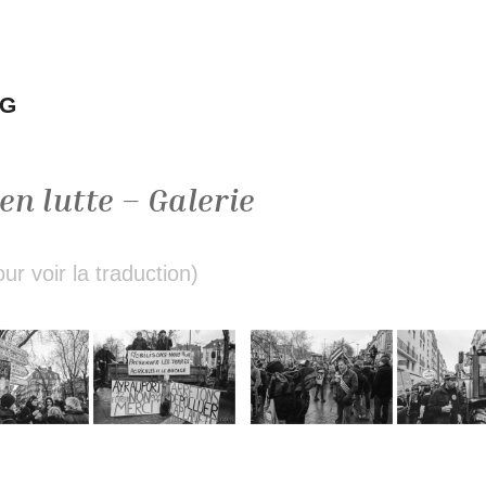
NG
en lutte – Galerie
r voir la traduction)