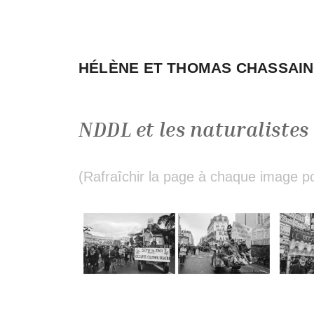
Aller
au
contenu
HÉLÈNE ET THOMAS CHASSAI
NDDL et les naturalistes 
(Rafraîchir la page à chaque image pou