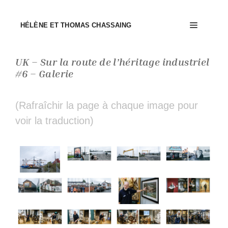
Aller
au
Menu
HÉLÈNE ET THOMAS CHASSAING
contenu
UK – Sur la route de l’héritage industriel
#6 – Galerie
(Rafraîchir la page à chaque image pour
voir la traduction)