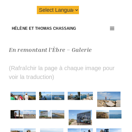
Aller
au
contenu
Menu
HÉLÈNE ET THOMAS CHASSAING
En remontant l’Èbre – Galerie
(Rafraîchir la page à chaque image pour
voir la traduction)