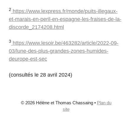
2
https://www.lexpress.fr/monde/puits-illegaux-
et-marais-en-peril-en-espagne-les-fraises-de-la-
discorde_2174208.html
3
https://www.lesoir.be/463282/article/2022-09-
03/lune-des-plus-grandes-zones-humides-
deurope-est-sec
(consultés le 28 avril 2024)
© 2026 Hélène et Thomas Chassaing
•
Plan du
site