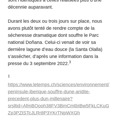
sont l’identiques à celles réalisées plus d’une
décennie auparavant.
Durant les deux ou trois jours sur place, nous
avons plutôt tenté de rendre compte de la
sécheresse dramatique dont souffre le Parc
national Doñana. Celui-ci venait de voir sa
dernière lagune d’eau douce (la Santa Olalla)
s’assécher, d’après une information dans la
3
presse du 3 septembre 2022.
1
https://www.letemps.ch/sciences/environnement/
peninsule-iberique-souffre-dune-aridite-
precedent-plus-dun-millenaire?
srsltid=AfmBOooh38FV3BmCmtbIBw5FkLCKuG
Zp3PZtSTcJLRr8P3YKrTNpWXGh